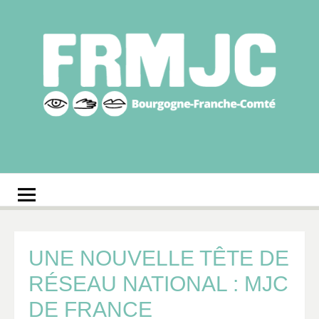
Aller
au
contenu
Fédération
Réseau des MJC de Bourgogne-Franche-Comté
régionale des MJC
Bourgogne-Franche-
Comté
UNE NOUVELLE TÊTE DE
RÉSEAU NATIONAL : MJC
DE FRANCE