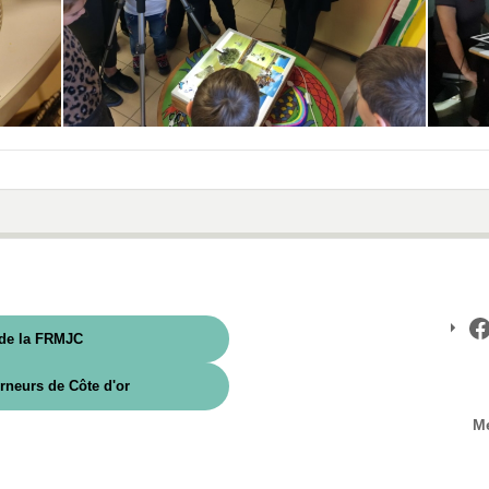
 de la FRMJC
F
urneurs de Côte d'or
Me