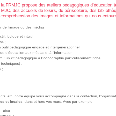
, la FRMJC propose des ateliers pédagogiques d’éducation à
es MJC, des accueils de loisirs, du périscolaire, des bibli
 compréhension des images et informations qui nous entourent
ur de l’image ou des médias :
tif, ludique et intuitif ;
ma
;
n outil pédagogique engagé et intergénérationnel ;
ue d’éducation aux médias et à l’information ;
t”
: un kit pédagogique à l’iconographie particulièrement riche ;
 techniques) ;
 ;
ents, etc. notre équipe vous accompagne dans la confection, l’organisat
es et locales
, dans et hors vos murs. Avec par exemple :
– afca
liothèque