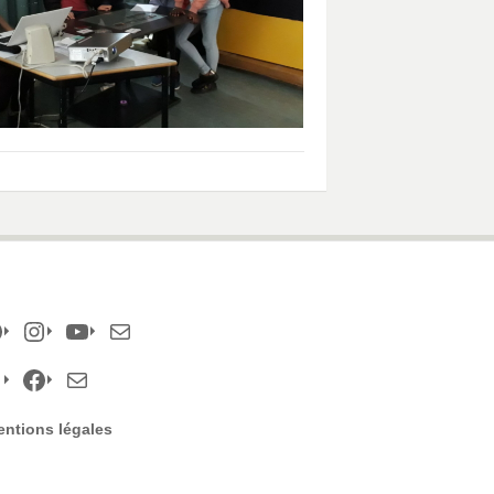
acebook
Instagram
YouTube
E-
mail
Facebook
E-
ntions légales
mail