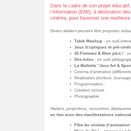
Dans le cadre de son projet éducatif
l’information (EMI), à destination d
cinéma, pour favoriser une meilleure
Divers ateliers peuvent être proposés auto
Table Mashup
: un outil interac
Jeux d’optiques et pré-ciné
42 Femmes & Bien plus !
: u
Des-Infox
: un outil pédagogiq
La Mallette “Jeux Art & Spor
Cinéma d’animation (différents
Réalisation (écriture, tournage)
Programmation ;
Création sonore ;
Photographie.
Ateliers, projections, rencontres, déplacem
en lien avec des manifestations national
Fête du cinéma d’animation
Mois du Doc
– Images en bib