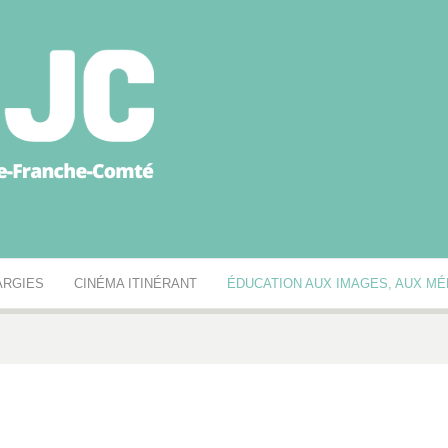
égionale des MJC Bou
ARGIES
CINÉMA ITINÉRANT
ÉDUCATION AUX IMAGES, AUX MÉD