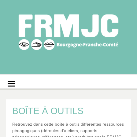
Aller
au
contenu
Fédération
Réseau des MJC de Bourgogne-Franche-Comté
régionale des MJC
Bourgogne-Franche-
Comté
BOÎTE À OUTILS
Retrouvez dans cette boîte à outils différentes ressources
pédagogiques (déroulés d’ateliers, supports