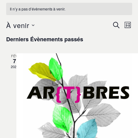
Il n’y a pas d’évènements à venir.
À venir
Na
Recherc
RECHER
LIST
et
de
Sélectionnez
Derniers Évènements passés
navigati
une
vu
date.
de
Év
vues
FÉV
7
Évèneme
2022