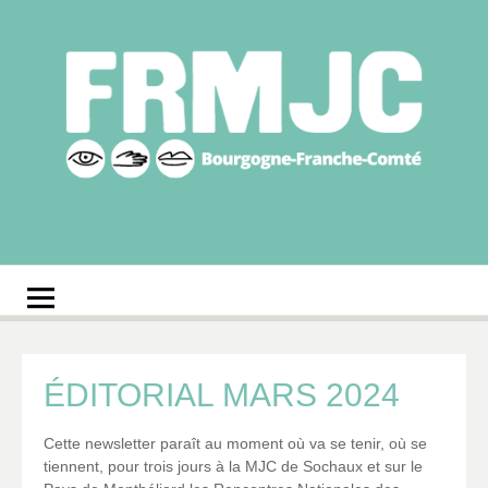
Aller
au
contenu
Fédération
Réseau des MJC de Bourgogne-Franche-Comté
régionale des MJC
Bourgogne-Franche-
Comté
ÉDITORIAL MARS 2024
Cette newsletter paraît au moment où va se tenir, où se
tiennent, pour trois jours à la MJC de Sochaux et sur le