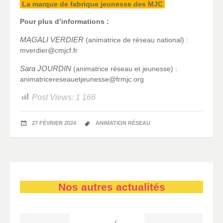
La marque de fabrique jeunesse des MJC
Pour plus d’informations :
MAGALI VERDIER
(animatrice de réseau national) :
mverdier@cmjcf.fr
Sara JOURDIN
(animatrice réseau et jeunesse) :
animatricereseauetjeunesse@frmjc.org
Post Views:
1 166
27 FÉVRIER 2024
ANIMATION RÉSEAU
Nos autres actualités