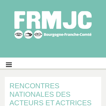
Aller
au
contenu
Fédération
Réseau des MJC de Bourgogne-Franche-Comté
régionale des MJC
Bourgogne-Franche-
Comté
RENCONTRES
NATIONALES DES
ACTEURS ET ACTRICES