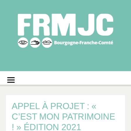
Aller
au
contenu
Fédération
Réseau des MJC de Bourgogne-Franche-Comté
régionale des MJC
Bourgogne-Franche-
Comté
APPEL À PROJET : «
C’EST MON PATRIMOINE
! » ÉDITION 2021