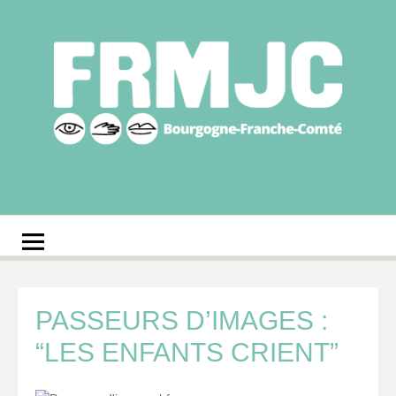
Aller
au
contenu
Fédération
Réseau des MJC de Bourgogne-Franche-Comté
régionale des MJC
Bourgogne-Franche-
Comté
PASSEURS D’IMAGES :
“LES ENFANTS CRIENT”