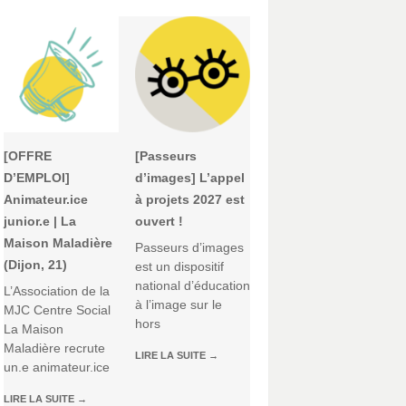
[OFFRE
[Passeurs
D’EMPLOI]
d’images] L’appel
Animateur.ice
à projets 2027 est
junior.e | La
ouvert !
Maison Maladière
Passeurs d’images
(Dijon, 21)
est un dispositif
national d’éducation
L’Association de la
à l’image sur le
MJC Centre Social
hors
La Maison
Maladière recrute
LIRE LA SUITE
→
un.e animateur.ice
LIRE LA SUITE
→