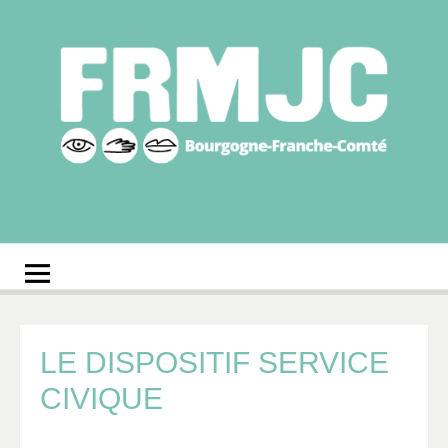
Aller
au
contenu
Fédération
Réseau des MJC de Bourgogne-Franche-Comté
régionale des MJC
Bourgogne-Franche-
Comté
LE DISPOSITIF SERVICE
CIVIQUE