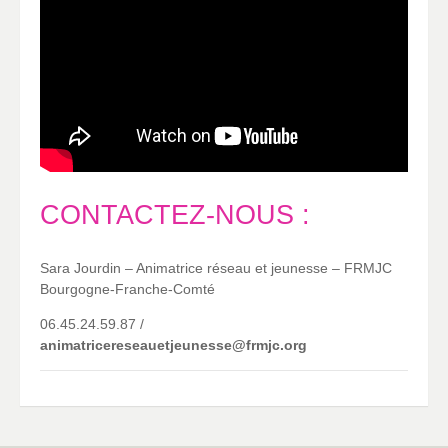
CONTACTEZ-NOUS :
Sara Jourdin – Animatrice réseau et jeunesse – FRMJC
Bourgogne-Franche-Comté
06.45.24.59.87 /
animatricereseauetjeunesse@frmjc.org