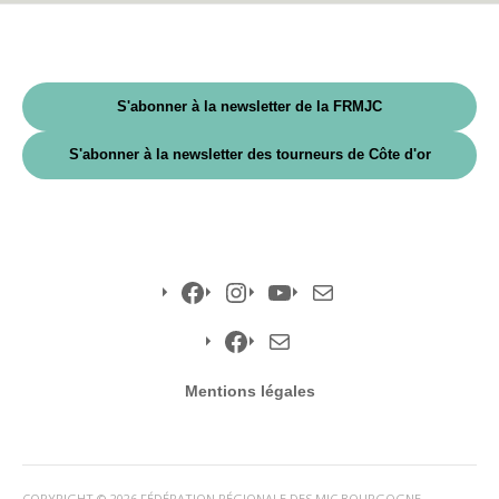
S'abonner à la newsletter de la FRMJC
S'abonner à la newsletter des tourneurs de Côte d'or
Facebook
Instagram
YouTube
E-
mail
Facebook
E-
Mentions légales
mail
COPYRIGHT © 2026 FÉDÉRATION RÉGIONALE DES MJC BOURGOGNE-