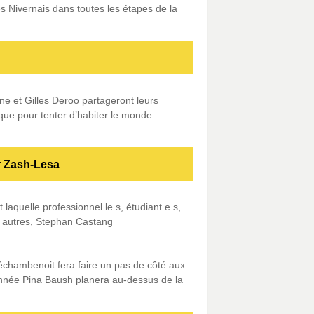
s Nivernais dans toutes les étapes de la
one et Gilles Deroo partageront leurs
ique pour tenter d’habiter le monde
r Zash-Lesa
laquelle professionnel.le.s, étudiant.e.s,
e autres, Stephan Castang
Déchambenoit fera faire un pas de côté aux
année Pina Baush planera au-dessus de la