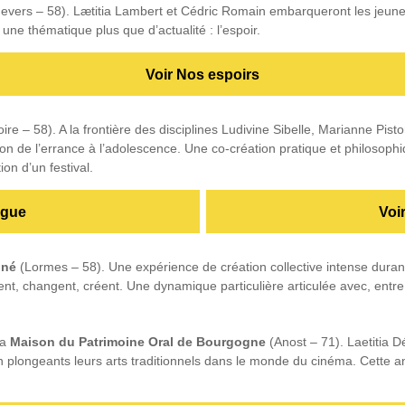
Nevers – 58). Lætitia Lambert et Cédric Romain embarqueront les jeune
 une thématique plus que d’actualité : l’espoir.
Voir Nos espoirs
re – 58). A la frontière des disciplines Ludivine Sibelle, Marianne Pist
on de l’errance à l’adolescence. Une co-création pratique et philosoph
on d’un festival.
ugue
Voi
iné
(Lormes – 58). Une expérience de création collective intense durant 
ent, changent, créent. Une dynamique particulière articulée avec, entr
la
Maison du Patrimoine Oral de Bourgogne
(Anost – 71). Laetitia 
 plongeants leurs arts traditionnels dans le monde du cinéma. Cette 