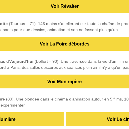
Voir Rèvalter
otte
(Tournus – 71). 146 mains s’attelleront sur toute la chaîne de produ
venants pour que dessins, animation et son ne fassent plus qu’un.
Voir La Foire débordes
as d’Aujourd’hui
(Belfort – 90). Une traversée dans la vie d’un film 
rd à Paris, des salles obscures aux séances plein air il n’y a qu’un pas
Voir Mon repère
rre
(89). Une plongée dans le cinéma d’animation autour en 5 films, 10 jo
y expérimenter.
lumière
Voir Le c