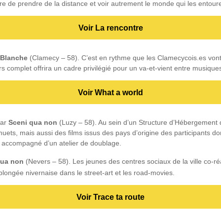
ère de prendre de la distance et voir autrement le monde qui les entour
Voir La rencontre
 Blanche
(Clamecy – 58). C’est en rythme que les Clamecycois.es vont
s complet offrira un cadre privilégié pour un va-et-vient entre musique
Voir What a world
par
Sceni qua non
(Luzy – 58). Au sein d’un Structure d’Hébergement
muets, mais aussi des films issus des pays d’origine des participants 
a accompagné d’un atelier de doublage.
qua non
(Nevers – 58). Les jeunes des centres sociaux de la ville co-réa
longée nivernaise dans le street-art et les road-movies.
Voir Trace ta route