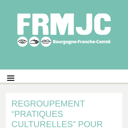
Aller
au
contenu
Fédération
Réseau des MJC de Bourgogne-Franche-Comté
régionale des MJC
Bourgogne-Franche-
Comté
REGROUPEMENT
“PRATIQUES
CULTURELLES” POUR