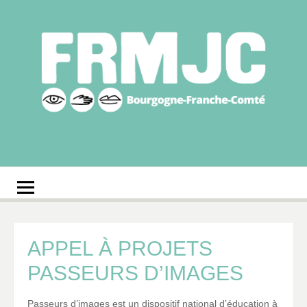
Aller
au
contenu
Fédération
Réseau des MJC de Bourgogne-Franche-Comté
régionale des MJC
Bourgogne-Franche-
Comté
APPEL À PROJETS
PASSEURS D’IMAGES
Passeurs d’images est un dispositif national d’éducation à