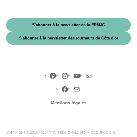
S'abonner à la newsletter de la FRMJC
S'abonner à la newsletter des tourneurs de Côte d'or
Facebook
Instagram
YouTube
E-
mail
Facebook
E-
Mentions légales
mail
COPYRIGHT © 2026 FÉDÉRATION RÉGIONALE DES MJC BOURGOGNE-