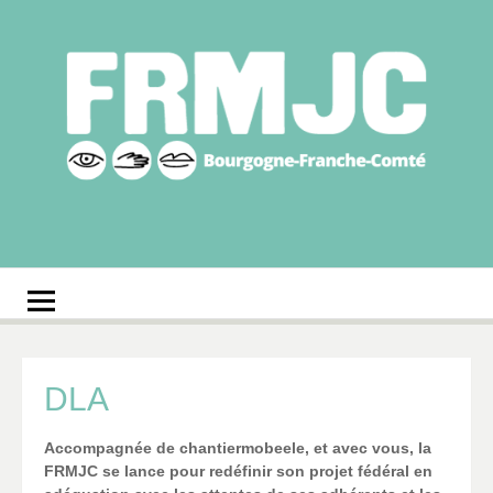
Aller
au
contenu
Fédération
Réseau des MJC de Bourgogne-Franche-Comté
régionale des MJC
Bourgogne-Franche-
Comté
DLA
Accompagnée de chantiermobeele, et avec vous, la
FRMJC se lance pour redéfinir son projet fédéral en