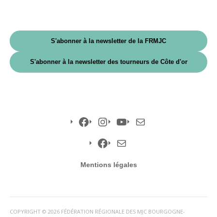
S'abonner à la newsletter de la FRMJC
S'abonner à la newsletter des tourneurs de Côte d'or
Facebook
Instagram
YouTube
E-
mail
Facebook
E-
Mentions légales
mail
COPYRIGHT © 2026 FÉDÉRATION RÉGIONALE DES MJC BOURGOGNE-