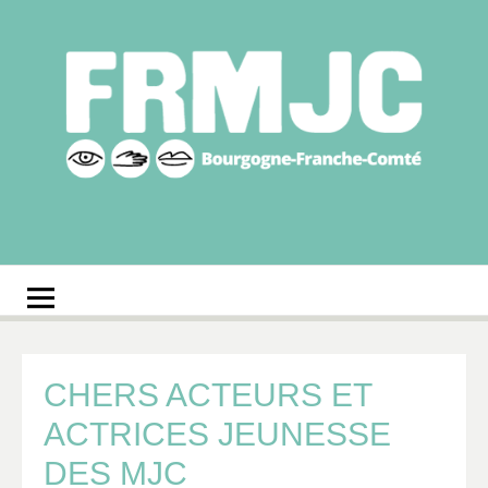
Aller
au
contenu
Fédération
Réseau des MJC de Bourgogne-Franche-Comté
régionale des MJC
Bourgogne-Franche-
Comté
CHERS ACTEURS ET
ACTRICES JEUNESSE
DES MJC