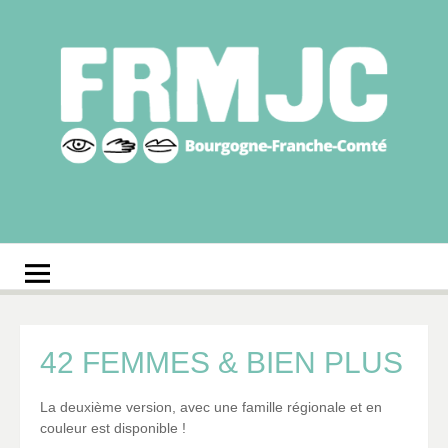
Aller
au
contenu
Fédération
Réseau des MJC de Bourgogne-Franche-Comté
régionale des MJC
Bourgogne-Franche-
Comté
42 FEMMES & BIEN PLUS
La deuxième version, avec une famille régionale et en
couleur est disponible !