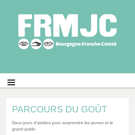
Aller
au
contenu
Fédération
Réseau des MJC de Bourgogne-Franche-Comté
régionale des MJC
Bourgogne-Franche-
Comté
PARCOURS DU GOÛT
Deux jours d’ateliers pour surprendre les jeunes et le
grand public.