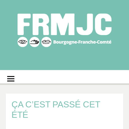
Aller
au
contenu
Fédération
Réseau des MJC de Bourgogne-Franche-Comté
régionale des MJC
Bourgogne-Franche-
Comté
ÇA C’EST PASSÉ CET
ÉTÉ