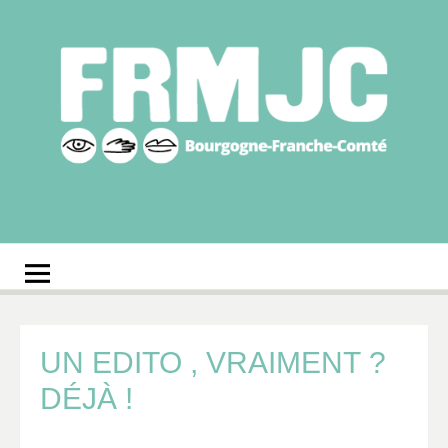
Aller
au
contenu
Fédération
Réseau des MJC de Bourgogne-Franche-Comté
régionale des MJC
Bourgogne-Franche-
Comté
UN EDITO , VRAIMENT ?
DÉJÀ !