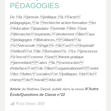
PÉDAGOGIES
De la pensée politique à l’acte
pédagogique, la recherche-action-formation en
éducation populaire semble être une
démarche inspirante, étroitement liée aux
pédagogies libératrices. Alliant la
«nécessité d’agir» à un «impératif
réflexif et de formation», ce processus
s’inscrit comme une théorie-pratique
permettant alors la construction
d’interface et de lien organisationnel entre
les luttes sociales et politiques et le
champ du travail éducatif.
N’Autre
Article
de Mathieu Depoil, publié dans la revue
École/Questions de Classe n°22
Post Views:
858