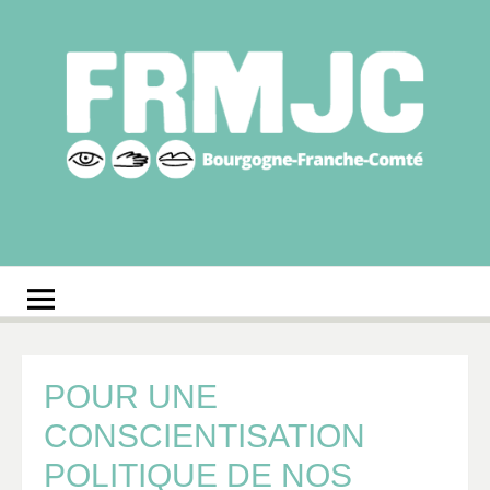
Aller
au
contenu
Fédération
Réseau des MJC de Bourgogne-Franche-Comté
régionale des MJC
Bourgogne-Franche-
Comté
POUR UNE
CONSCIENTISATION
POLITIQUE DE NOS