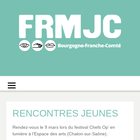
Aller
au
contenu
Fédération
Réseau des MJC de Bourgogne-Franche-Comté
régionale des MJC
Bourgogne-Franche-
Comté
RENCONTRES JEUNES
Rendez-vous le 9 mars lors du festival Chefs Op’ en
lumière à l’Espace des arts (Chalon-sur-Saône).