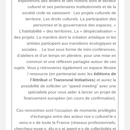
explorerons des leviers et des notions dont le secteur
culturel et ses partenaires institutionnels et de la
société civile se saisissent : Les projets culturels de
territoire, Les droits culturels, La participation des
personnes et la gouvernance des espaces, «
L’habitabilité » des territoires, La « déspécialisation »
des projets. La manière dont la création artistique et les
artistes participent aux transitions écologiques et
sociales… Le tout sous forme de mini-conférences,
d’ateliers et d’un temps en plénière, pour une mise en
commun et une réflexion partagée autour de ces
sujets. Vous y retrouverez également un espace libraire
/ ressource (en partenariat avec les
éditions de
l’Attribut
et
Transrural Initiatives
) et aurez la
possibilité de solliciter un “speed meeting” avec une
spécialiste pour vous aider à lancer un projet de
financement européen (en cours de confirmation).
Ces rencontres sont l’occasion de moments privilégiés
d’échanges entre des acteur∙rice∙s culturel∙le∙s
venu∙e∙s de toute la France (réseaux professionnels,
chercheur∙euse∙s, élu∙e∙s et agent∙e∙s de collectivités et