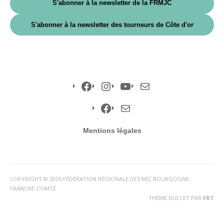
S'abonner à la newsletter de la FRMJC
S'abonner à la newsletter des tourneurs de Côte d'or
Facebook
Instagram
YouTube
E-
mail
Facebook
E-
Mentions légales
mail
COPYRIGHT © 2026 FÉDÉRATION RÉGIONALE DES MJC BOURGOGNE-
FRANCHE-COMTÉ
THÈME DULCET PAR
FRT