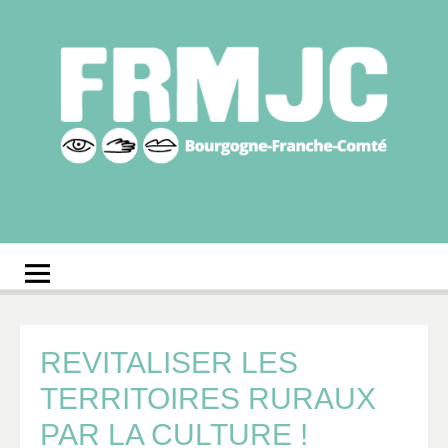
Aller
au
contenu
Fédération
Réseau des MJC de Bourgogne-Franche-Comté
régionale des MJC
Bourgogne-Franche-
Comté
REVITALISER LES
TERRITOIRES RURAUX
PAR LA CULTURE !