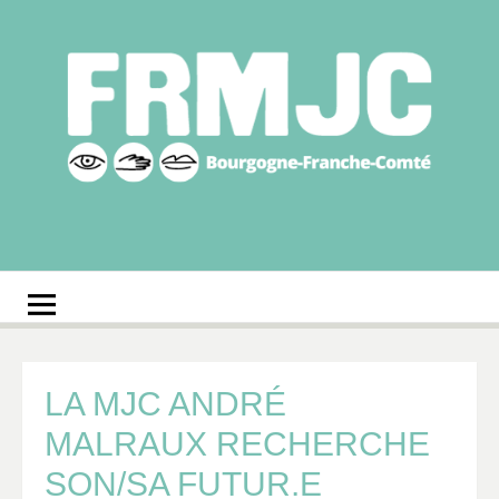
Aller
au
contenu
Fédération
Réseau des MJC de Bourgogne-Franche-Comté
régionale des MJC
Bourgogne-Franche-
Comté
LA MJC ANDRÉ
MALRAUX RECHERCHE
SON/SA FUTUR.E