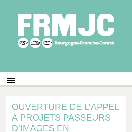
Aller
au
contenu
Fédération
Réseau des MJC de Bourgogne-Franche-Comté
régionale des MJC
Bourgogne-Franche-
Comté
OUVERTURE DE L’APPEL
À PROJETS PASSEURS
D’IMAGES EN