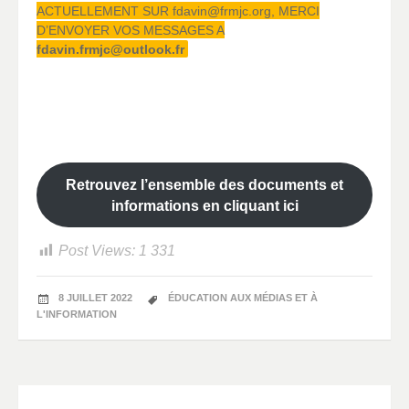
ACTUELLEMENT SUR fdavin@frmjc.org, MERCI
D’ENVOYER VOS MESSAGES A
fdavin.frmjc@outlook.fr
Retrouvez l’ensemble des documents et
informations en cliquant ici
Post Views:
1 331
8 JUILLET 2022
ÉDUCATION AUX MÉDIAS ET À
L'INFORMATION