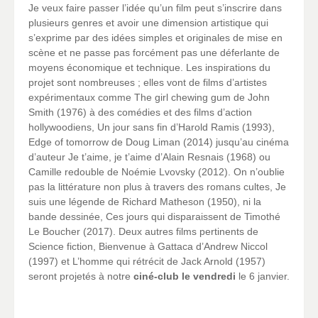
Je veux faire passer l’idée qu’un film peut s’inscrire dans
plusieurs genres et avoir une dimension artistique qui
s’exprime par des idées simples et originales de mise en
scène et ne passe pas forcément pas une déferlante de
moyens économique et technique. Les inspirations du
projet sont nombreuses ; elles vont de films d’artistes
expérimentaux comme The girl chewing gum de John
Smith (1976) à des comédies et des films d’action
hollywoodiens, Un jour sans fin d’Harold Ramis (1993),
Edge of tomorrow de Doug Liman (2014) jusqu’au cinéma
d’auteur Je t’aime, je t’aime d’Alain Resnais (1968) ou
Camille redouble de Noémie Lvovsky (2012). On n’oublie
pas la littérature non plus à travers des romans cultes, Je
suis une légende de Richard Matheson (1950), ni la
bande dessinée, Ces jours qui disparaissent de Timothé
Le Boucher (2017). Deux autres films pertinents de
Science fiction, Bienvenue à Gattaca d’Andrew Niccol
(1997) et L’homme qui rétrécit de Jack Arnold (1957)
seront projetés à notre
ciné-club le vendredi
le 6 janvier.