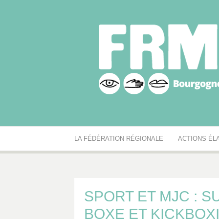
Aller
au
contenu
Fédération r
Réseau des MJC de Bourgogne-Franche-Comté
LA FÉDÉRATION RÉGIONALE
ACTIONS ÉL
SPORT ET MJC : S
BOXE ET KICKBOX