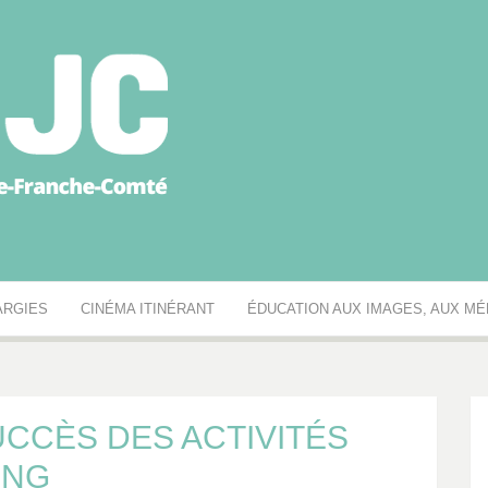
égionale des MJC Bou
ARGIES
CINÉMA ITINÉRANT
ÉDUCATION AUX IMAGES, AUX MÉD
UCCÈS DES ACTIVITÉS
ING