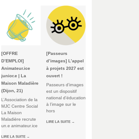
[OFFRE
[Passeurs
D’EMPLOI]
d’images] L’appel
Animateur.ice
à projets 2027 est
junior.e | La
ouvert !
Maison Maladière
Passeurs d’images
(Dijon, 21)
est un dispositif
national d’éducation
L’Association de la
à l’image sur le
MJC Centre Social
hors
La Maison
Maladière recrute
LIRE LA SUITE
→
un.e animateur.ice
LIRE LA SUITE
→