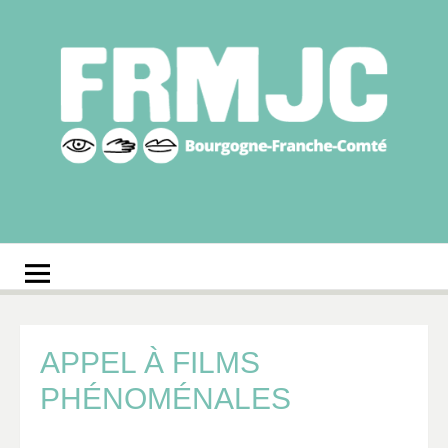
Aller
au
contenu
Fédération
Réseau des MJC de Bourgogne-Franche-Comté
régionale des MJC
Bourgogne-Franche-
Comté
APPEL À FILMS
PHÉNOMÉNALES