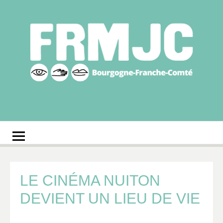
Aller
au
contenu
Fédération
Réseau des MJC de Bourgogne-Franche-Comté
régionale des MJC
Bourgogne-Franche-
Comté
LE CINÉMA NUITON
DEVIENT UN LIEU DE VIE