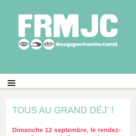
Aller
au
contenu
Fédération
Réseau des MJC de Bourgogne-Franche-Comté
régionale des MJC
Bourgogne-Franche-
Comté
TOUS AU GRAND DÉJ’ !
Dimanche 12 septembre, le rendez-