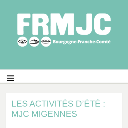
Aller
au
contenu
Fédération
Réseau des MJC de Bourgogne-Franche-Comté
régionale des MJC
Bourgogne-Franche-
Comté
LES ACTIVITÉS D’ÉTÉ :
MJC MIGENNES