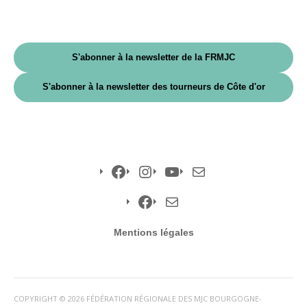
S'abonner à la newsletter de la FRMJC
S'abonner à la newsletter des tourneurs de Côte d'or
Facebook
Instagram
YouTube
E-
mail
Facebook
E-
Mentions légales
mail
COPYRIGHT © 2026 FÉDÉRATION RÉGIONALE DES MJC BOURGOGNE-