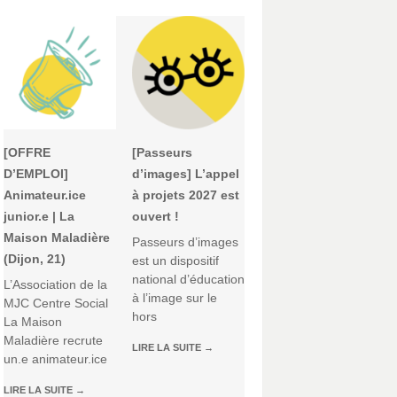
[OFFRE
[Passeurs
D’EMPLOI]
d’images] L’appel
Animateur.ice
à projets 2027 est
junior.e | La
ouvert !
Maison Maladière
Passeurs d’images
(Dijon, 21)
est un dispositif
national d’éducation
L’Association de la
à l’image sur le
MJC Centre Social
hors
La Maison
Maladière recrute
LIRE LA SUITE
→
un.e animateur.ice
LIRE LA SUITE
→