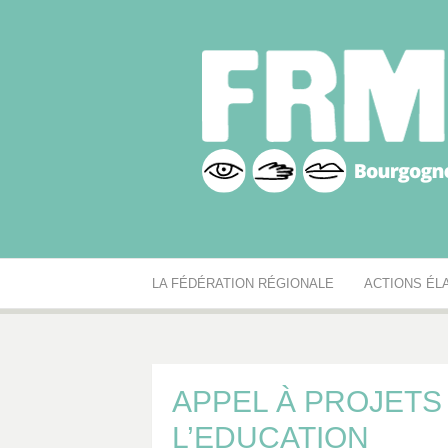
Aller
au
contenu
Fédération r
Réseau des MJC de Bourgogne-Franche-Comté
LA FÉDÉRATION RÉGIONALE
ACTIONS ÉL
APPEL À PROJETS 
L’EDUCATION