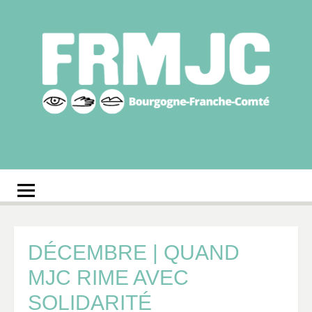
Aller
au
contenu
Fédération
Réseau des MJC de Bourgogne-Franche-Comté
régionale des MJC
Bourgogne-Franche-
Comté
DÉCEMBRE | QUAND
MJC RIME AVEC
SOLIDARITÉ