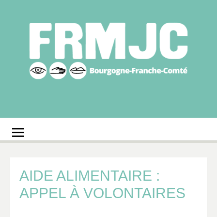
Aller
au
contenu
Fédération
Réseau des MJC de Bourgogne-Franche-Comté
régionale des MJC
Bourgogne-Franche-
Comté
AIDE ALIMENTAIRE :
APPEL À VOLONTAIRES