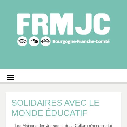
Aller
au
contenu
Fédération
Réseau des MJC de Bourgogne-Franche-Comté
régionale des MJC
Bourgogne-Franche-
Comté
SOLIDAIRES AVEC LE
MONDE ÉDUCATIF
Les Maisons des Jeunes et de la Culture s’associent à