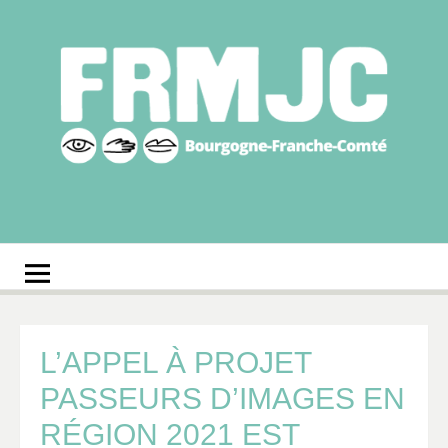
Aller
au
contenu
Fédération
Réseau des MJC de Bourgogne-Franche-Comté
régionale des MJC
Bourgogne-Franche-
Comté
L’APPEL À PROJET
PASSEURS D’IMAGES EN
RÉGION 2021 EST