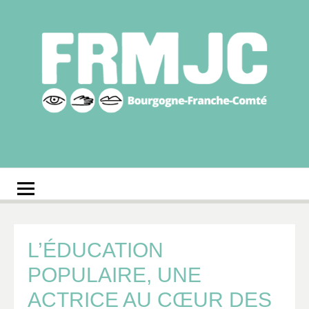
Aller
au
contenu
Fédération
Réseau des MJC de Bourgogne-Franche-Comté
régionale des MJC
Bourgogne-Franche-
Comté
L’ÉDUCATION
POPULAIRE, UNE
ACTRICE AU CŒUR DES