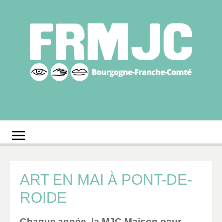
Aller
au
contenu
Fédération
Réseau des MJC de Bourgogne-Franche-Comté
régionale des MJC
Bourgogne-Franche-
Comté
ART EN MAI À PONT-DE-
ROIDE
Chaque année, la
MJC Maison pour