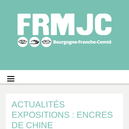
Aller
au
contenu
Fédération
Réseau des MJC de Bourgogne-Franche-Comté
régionale des MJC
Bourgogne-Franche-
Comté
ACTUALITÉS
EXPOSITIONS : ENCRES
DE CHINE