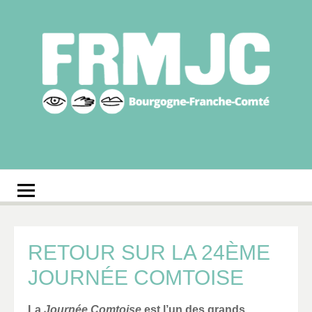
Aller
au
contenu
Fédération
Réseau des MJC de Bourgogne-Franche-Comté
régionale des MJC
Bourgogne-Franche-
Comté
RETOUR SUR LA 24ÈME
JOURNÉE COMTOISE
La
Journée Comtoise
est l’un des grands