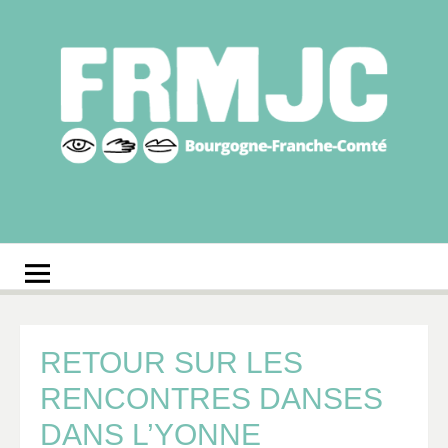
Aller
au
contenu
Fédération
Réseau des MJC de Bourgogne-Franche-Comté
régionale des MJC
Bourgogne-Franche-
Comté
RETOUR SUR LES
RENCONTRES DANSES
DANS L’YONNE