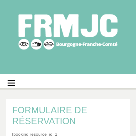
Aller
au
contenu
Fédération
Réseau des MJC de Bourgogne-Franche-Comté
régionale des MJC
Bourgogne-Franche-
Comté
FORMULAIRE DE
RÉSERVATION
[booking resource_id=1]