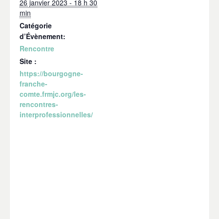
26 janvier 2023 - 18 h 30
min
Catégorie
d’Évènement:
Rencontre
Site :
https://bourgogne-
franche-
comte.frmjc.org/les-
rencontres-
interprofessionnelles/