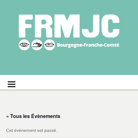
Aller
au
contenu
Fédération
Réseau des MJC de Bourgogne-Franche-Comté
régionale des MJC
Bourgogne-Franche-
Comté
« Tous les Évènements
Cet évènement est passé.