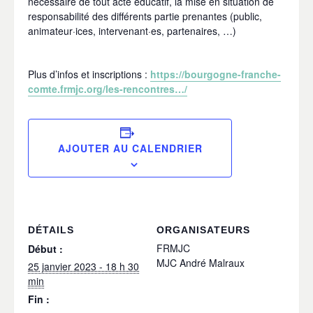
nécessaire de tout acte éducatif, la mise en situation de
responsabilité des différents partie prenantes (public,
animateur·ices, intervenant·es, partenaires, …)
Plus d’infos et inscriptions :
https://bourgogne-franche-
comte.frmjc.org/les-rencontres…/
AJOUTER AU CALENDRIER
DÉTAILS
ORGANISATEURS
FRMJC
Début :
MJC André Malraux
25 janvier 2023 - 18 h 30
min
Fin :