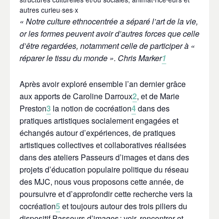
autres curieu·ses·x
«
Notre culture ethnocentrée a séparé l’art de la vie,
or les formes peuvent avoir d’autres forces que celle
d’être regardées, notamment celle de participer à «
réparer le tissu du monde »
. Chris Marker
1
Après avoir exploré ensemble l’an dernier grâce
aux apports de Caroline Darroux
2
, et de Marie
Preston
3
la notion de cocréation
4
dans des
pratiques artistiques socialement engagées et
échangés autour d’expériences, de pratiques
artistiques collectives et collaboratives réalisées
dans des ateliers Passeurs d’images et dans des
projets d’éducation populaire politique du réseau
des MJC, nous vous proposons cette année, de
poursuivre et d’approfondir cette recherche vers la
cocréation
5
et toujours autour des trois piliers du
dispositif Passeurs d’images : voir, rencontrer et