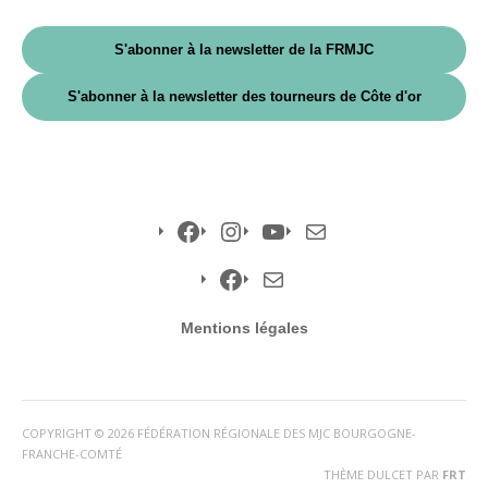
S'abonner à la newsletter de la FRMJC
S'abonner à la newsletter des tourneurs de Côte d'or
Facebook
Instagram
YouTube
E-
mail
Facebook
E-
Mentions légales
mail
COPYRIGHT © 2026 FÉDÉRATION RÉGIONALE DES MJC BOURGOGNE-
FRANCHE-COMTÉ
THÈME DULCET PAR
FRT