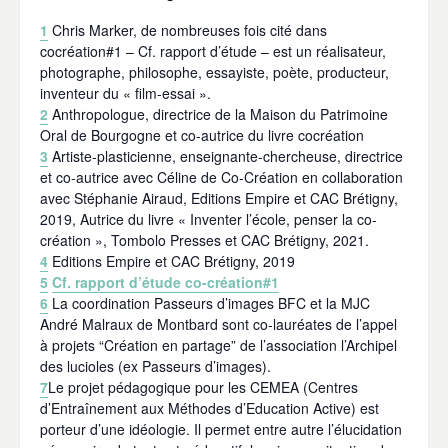
1
Chris Marker, de nombreuses fois cité dans
cocréation#1 – Cf. rapport d’étude – est un réalisateur,
photographe, philosophe, essayiste, poète, producteur,
inventeur du « film-essai ».
2
Anthropologue, directrice de la Maison du Patrimoine
Oral de Bourgogne et co-autrice du livre cocréation
3
Artiste-plasticienne, enseignante-chercheuse, directrice
et co-autrice avec Céline de
Co-Création
en collaboration
avec Stéphanie Airaud, Editions Empire et CAC Brétigny,
2019, Autrice du livre «
Inventer l’école, penser la co-
création »,
Tombolo Presses et CAC Brétigny, 2021.
4
Editions Empire et CAC Brétigny, 2019
5
Cf. rapport d’étude co-création#1
6
La coordination Passeurs d’images BFC et la MJC
André Malraux de Montbard sont co-lauréates de l’appel
à projets “Création en partage” de l’association l’Archipel
des lucioles (ex Passeurs d’images).
7
Le projet pédagogique pour les CEMEA (Centres
d’Entraînement aux Méthodes d’Education Active) est
porteur d’une idéologie. Il permet entre autre l’élucidation