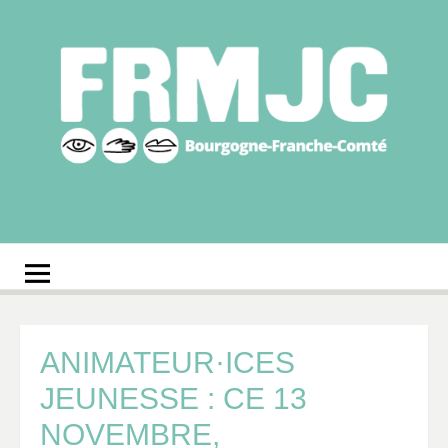
Aller
au
contenu
Fédération
Réseau des MJC de Bourgogne-Franche-Comté
régionale des MJC
Bourgogne-Franche-
Comté
ANIMATEUR·ICES
JEUNESSE : CE 13
NOVEMBRE,