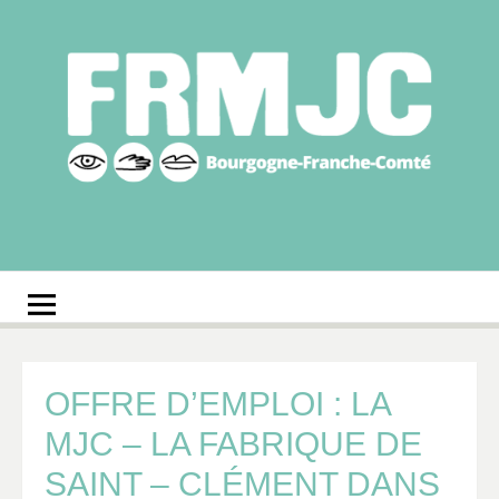
Aller
au
contenu
Fédération
Réseau des MJC de Bourgogne-Franche-Comté
régionale des MJC
Bourgogne-Franche-
Comté
OFFRE D’EMPLOI : LA
MJC – LA FABRIQUE DE
SAINT – CLÉMENT DANS