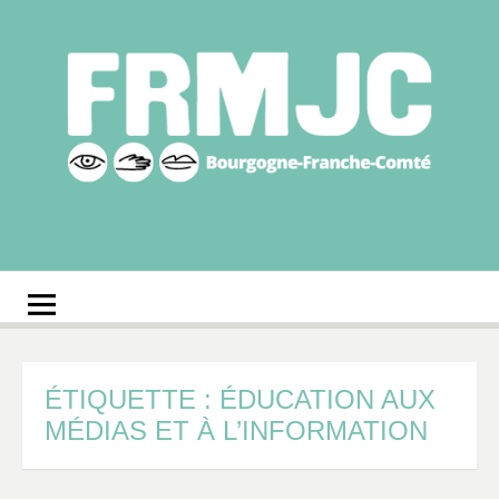
Aller
au
contenu
Fédération
Réseau des MJC de Bourgogne-Franche-Comté
régionale des MJC
Bourgogne-Franche-
Comté
ÉTIQUETTE :
ÉDUCATION AUX
MÉDIAS ET À L’INFORMATION