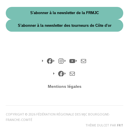
S'abonner à la newsletter de la FRMJC
S'abonner à la newsletter des tourneurs de Côte d'or
Facebook
Instagram
YouTube
E-
mail
Facebook
E-
Mentions légales
mail
COPYRIGHT © 2026 FÉDÉRATION RÉGIONALE DES MJC BOURGOGNE-
FRANCHE-COMTÉ
THÈME DULCET PAR
FRT