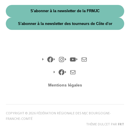
S'abonner à la newsletter de la FRMJC
S'abonner à la newsletter des tourneurs de Côte d'or
Facebook
Instagram
YouTube
E-
mail
Facebook
E-
Mentions légales
mail
COPYRIGHT © 2026 FÉDÉRATION RÉGIONALE DES MJC BOURGOGNE-
FRANCHE-COMTÉ
THÈME DULCET PAR
FRT