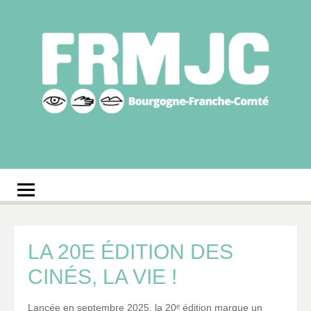
Aller
au
contenu
Fédération
Réseau des MJC de Bourgogne-Franche-Comté
régionale des MJC
Bourgogne-Franche-
Comté
LA 20E ÉDITION DES
CINÉS, LA VIE !
Lancée en septembre 2025, la 20ᵉ édition marque un