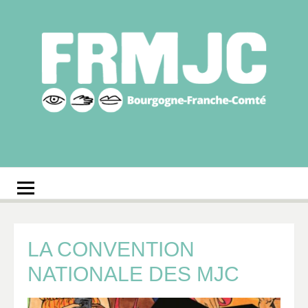
Aller
au
contenu
Fédération
Réseau des MJC de Bourgogne-Franche-Comté
régionale des MJC
Bourgogne-Franche-
Comté
LA CONVENTION
NATIONALE DES MJC